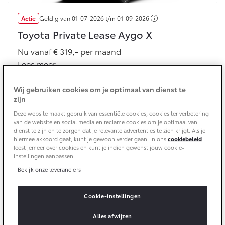
Actie
Geldig van
01-07-2026
t/m
01-09-2026
Yaris Cross
Urban Cruiser
Werkplaatsafspraak
Zakelijk
HYBRIDE
BATTERIJ-ELEKTRISCH
Private Lease
Toyota Private Lease Aygo X
Onderhoud op Maat
Nu vanaf € 319,- per maand
APK
Wat is Private Lease?
Zakelijk
Lees meer
Werkplaatsafspraak maken
Airco check
Bereken je maandbedrag
Vakantiecheck
Private Lease voor ZZP
Wij gebruiken cookies om je optimaal van dienst te
Toyota voor de zaak
Contact en Route
Hybride Zekerheid Controle
Vanaf € 31.895,-
Vanaf € 32.995,-
zijn
Leaserijder
Toyota handleidingen
Deze website maakt gebruik van essentiële cookies, cookies ter verbetering
ZZP
Financieren
Schade melden
van de website en social media en reclame cookies om je optimaal van
Toyota Service Informatie (SIL)
dienst te zijn en te zorgen dat je relevante advertenties te zien krijgt. Als je
Wagenparkbeheer
Corolla Hatchback
Corolla Touring Sports
hiermee akkoord gaat, kunt je gewoon verder gaan. In ons
cookiebeleid
HYBRIDE
HYBRIDE
Toyota Betaalplan
leest jemeer over cookies en kunt je indien gewenst jouw cookie-
Plan een proefrit
instellingen aanpassen.
Schade & Garantie
Leasen
Bekijk onze leveranciers
Actie
Geldig van
01-07-2026
t/m
01-09-2026
Vraag een brochure aan
Oplaadservice
Toyota Pechhulp
Toyota Private Lease bZ4X Touring
Financial Lease
Cookie-instellingen
Schade & Glasherstel
Nu vanaf € 699,- per maand
Thuislaadpakketten
Operational Lease
Bekijk de verwachte modellen
10 jaar Toyota garantie
Vanaf € 33.495,-
Vanaf € 35.495,-
Alles afwijzen
Lees meer
Laadpas