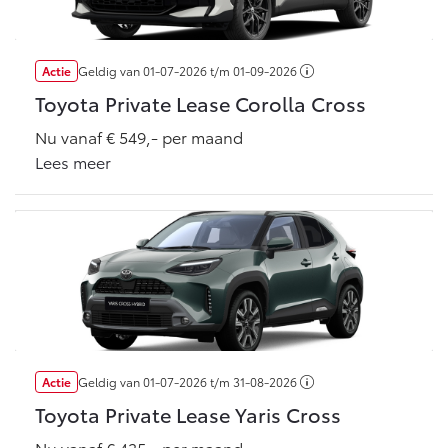
Multimedia
Connected check
Navigatie updates
bZ4X
bZ4X Touring
Actie
Geldig van
01-07-2026
t/m
01-09-2026
BATTERIJ-ELEKTRISCH
BATTERIJ-ELEKTRISCH
Toyota Private Lease Corolla Cross
Nu vanaf € 549,- per maand
Lees meer
Vanaf € 39.995,-
Vanaf € 48.995,-
Mirai
Proace City (excl. BTW)
WATERSTOF-ELEKTRISCH
OOK ALS BATTERIJ-
ELEKTRISCH
Actie
Geldig van
01-07-2026
t/m
31-08-2026
Toyota Private Lease Yaris Cross
Nu vanaf € 435,- per maand