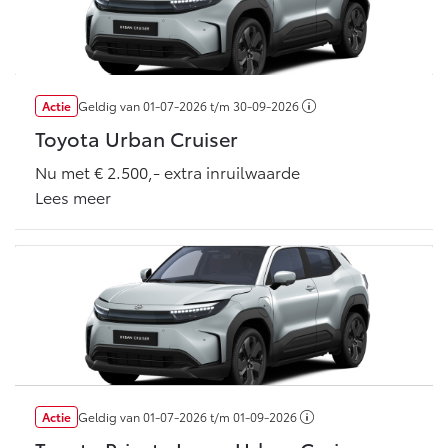
Vanaf € 46.301,-
Vanaf € 56.570,-
Land Cruiser (excl. BTW)
Actie
Geldig van
01-07-2026
t/m
30-09-2026
Toyota Urban Cruiser
Nu met € 2.500,- extra inruilwaarde
Lees meer
Vanaf € 89.986,-
Actie
Geldig van
01-07-2026
t/m
01-09-2026