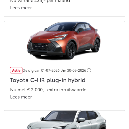
Vanaf € 76.695,-
Vanaf € 27.945,-
Lees meer
Proace (excl. BTW)
Proace Verso
OOK ALS BATTERIJ-
BATTERIJ-ELEKTRISCH
ELEKTRISCH
Vanaf € 37.500,-
Vanaf € 55.950,-
Actie
Geldig van
01-07-2026
t/m
30-09-2026
Toyota C-HR plug-in hybrid
Proace Max (excl. BTW)
Hilux (excl. BTW)
Nu met € 2.000,- extra inruilwaarde
OOK ALS BATTERIJ-
OOK ALS BATTERIJ-
Lees meer
ELEKTRISCH
ELEKTRISCH