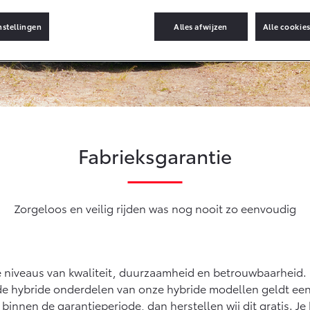
Informatie (SIL)
Toyota Hybride
Autoverzekering
nstellingen
Alles afwijzen
Alle cookie
naf € 35.495,-
Vanaf € 39.995,-
Van
Connected
V4
bZ4X
bZ4
UG-IN HYBRIDE
BATTERIJ-ELEKTRISCH
BAT
Connected Services
MyToyota login
MyToyota App
Fabrieksgarantie
Abonnementen
Multimedia
naf € 49.995,-
Vanaf € 39.995,-
Van
Connected check
Zorgeloos en veilig rijden was nog nooit zo eenvoudig
ace City (excl. BTW)
Proace (excl. BTW)
Pro
Navigatie updates
K ALS BATTERIJ-
OOK ALS BATTERIJ-
BAT
EKTRISCH
ELEKTRISCH
ke niveaus van kwaliteit, duurzaamheid en betrouwbaarheid.
 de hybride onderdelen van onze hybride modellen geldt een 
 binnen de garantieperiode, dan herstellen wij dit gratis. Je