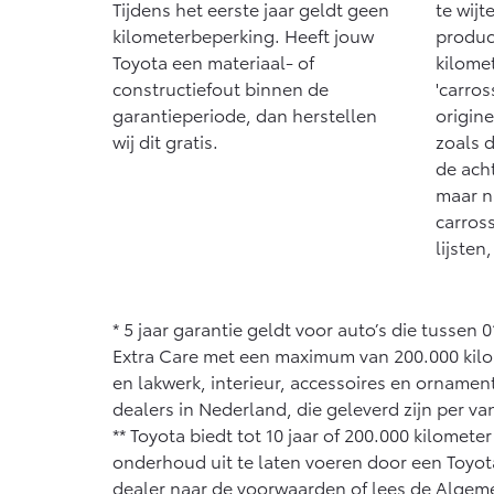
Tijdens het eerste jaar geldt geen
te wijt
kilometerbeperking. Heeft jouw
produc
Toyota een materiaal- of
kilome
constructiefout binnen de
'carros
garantieperiode, dan herstellen
origin
wij dit gratis.
zoals 
de ach
maar n
carross
lijsten
* 5 jaar garantie geldt voor auto’s die tussen 
Extra Care met een maximum van 200.000 kilome
en lakwerk, interieur, accessoires en ornamen
dealers in Nederland, die geleverd zijn per v
** Toyota biedt tot 10 jaar of 200.000 kilome
onderhoud uit te laten voeren door een Toyot
dealer naar de voorwaarden of lees de
Algem