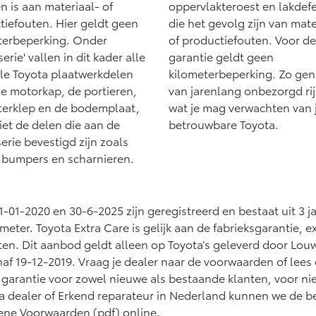
en is aan materiaal- of
oppervlakteroest en lakdef
tiefouten. Hier geldt geen
die het gevolg zijn van mate
terbeperking. Onder
of productiefouten. Voor d
serie' vallen in dit kader alle
garantie geldt geen
ele Toyota plaatwerkdelen
kilometerbeperking. Zo geni
de motorkap, de portieren,
van jarenlang onbezorgd rij
terklep en de bodemplaat,
wat je mag verwachten van
iet de delen die aan de
betrouwbare Toyota.
erie bevestigd zijn zoals
, bumpers en scharnieren.
01-01-2020 en 30-6-2025 zijn geregistreerd en bestaat uit 3 j
ter. Toyota Extra Care is gelijk aan de fabrieksgarantie, e
ten. Dit aanbod geldt alleen op Toyota’s geleverd door Louw
anaf 19-12-2019. Vraag je dealer naar de voorwaarden of lees
ter garantie voor zowel nieuwe als bestaande klanten, voor n
a dealer of Erkend reparateur in Nederland kunnen we de b
ene Voorwaarden
(pdf) online.