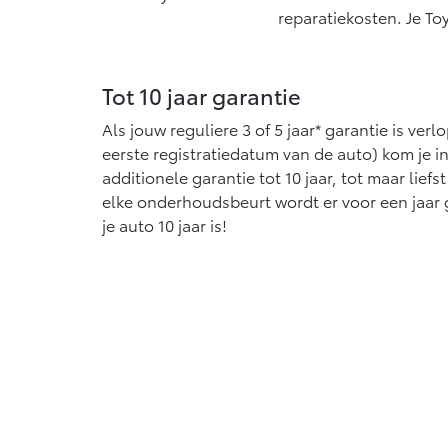
Vanaf € 76.695,-
Va
reparatiekosten. Je To
Proace Max (excl. BTW)
Hil
OOK ALS BATTERIJ-
OO
ELEKTRISCH
EL
Tot 10 jaar garantie
Als jouw reguliere 3 of 5 jaar* garantie is verl
eerste registratiedatum van de auto) kom je 
additionele garantie tot 10 jaar, tot maar liefs
elke onderhoudsbeurt wordt er voor een jaar 
Vanaf € 46.301,-
Va
je auto 10 jaar is!