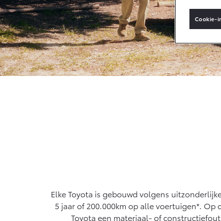
Cookie-i
Vanaf € 33.495,-
Va
Toyota C-HR+
RA
BATTERIJ-ELEKTRISCH
PL
Vanaf € 37.995,-
Va
Mirai
Pro
WATERSTOF-
OO
ELEKTRISCH
EL
Elke Toyota is gebouwd volgens uitzonderlij
5 jaar of 200.000km op alle voertuigen*. Op
Toyota een materiaal- of constructiefout