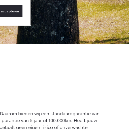
s accepteren
af € 36.495,-
X Touring
TERIJ-ELEKTRISCH
af € 48.995,-
ace Verso
TERIJ-ELEKTRISCH
 Daarom bieden wij een standaardgarantie van
garantie van 5 jaar of 100.000km. Heeft jouw
 betaalt geen eigen risico of onverwachte