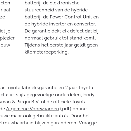
ecten
batterij, de elektronische
riaal-
stuureenheid van de hybride
eze
batterij, de Power Control Unit en
de hybride inverter en converter.
et je
De garantie dekt elk defect dat bij
plezier
normaal gebruik tot stand komt.
 jouw
Tijdens het eerste jaar geldt geen
kilometerbeperking.
aar Toyota fabrieksgarantie en 2 jaar Toyota
xclusief slijtagegevoelige onderdelen, body-
man & Parqui B.V. of de officiële Toyota
 de
Algemene Voorwaarden
(pdf) online.
ieuwe maar ook gebruikte auto’s. Door het
etrouwbaarheid blijven garanderen. Vraag je