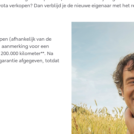
naf € 27.945,-
Vanaf € 37.500,-
Van
yota verkopen? Dan verblijd je de nieuwe eigenaar met het r
ux (excl. BTW)
Land Cruiser (excl.
K ALS BATTERIJ-
BTW)
EKTRISCH
open (afhankelijk van de
in aanmerking voor een
t 200.000 kilometer**. Na
garantie afgegeven, totdat
naf € 56.570,-
Vanaf € 89.986,-