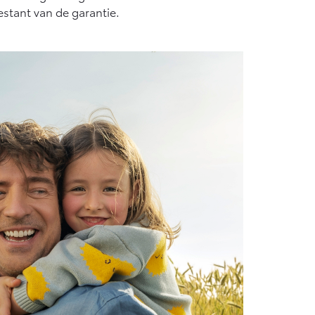
af € 55.950,-
estant van de garantie.