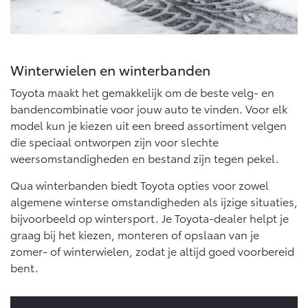
Multimedia
Connected check
Navigatie updates
bZ4X
bZ4X Touring
BATTERIJ-ELEKTRISCH
BATTERIJ-ELEKTRISCH
Winterwielen en winterbanden
Toyota maakt het gemakkelijk om de beste velg- en
bandencombinatie voor jouw auto te vinden. Voor elk
model kun je kiezen uit een breed assortiment velgen
die speciaal ontworpen zijn voor slechte
Vanaf € 39.995,-
Vanaf € 48.995,-
weersomstandigheden en bestand zijn tegen pekel.
Qua winterbanden biedt Toyota opties voor zowel
algemene winterse omstandigheden als ijzige situaties,
Mirai
Proace City (excl. BTW)
WATERSTOF-ELEKTRISCH
OOK ALS BATTERIJ-
bijvoorbeeld op wintersport. Je Toyota-dealer helpt je
ELEKTRISCH
graag bij het kiezen, monteren of opslaan van je
zomer- of winterwielen, zodat je altijd goed voorbereid
bent.