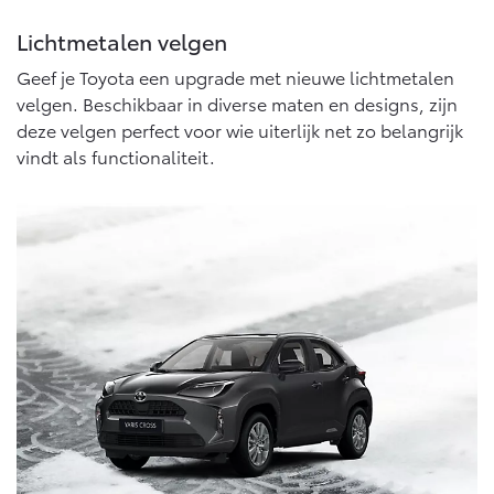
10 jaar batterijgarantie
Energie en slim laden
Lichtmetalen velgen
Bedrijfswagens
Toyota fabrieksgarantie
Corolla Cross
Toyota C-HR
HYBRIDE
OOK ALS PLUG-IN
Geef je Toyota een upgrade met nieuwe lichtmetalen
HYBRIDE
Bedrijfswagens op maat
Verzekeren
velgen. Beschikbaar in diverse maten en designs, zijn
Onderdelen & Accessoires
Financieren of leasen
deze velgen perfect voor wie uiterlijk net zo belangrijk
vindt als functionaliteit.
Toyota Autoverzekering
Verzekeren
Onderdelen
Toyota Hybride Autoverzekering
Accessoires
Vanaf € 39.995,-
Vanaf € 36.495,-
Banden
Connected
Toyota C-HR+
RAV4
BATTERIJ-ELEKTRISCH
PLUG-IN HYBRIDE
Connected Services
MyToyota login
MyToyota App
Abonnementen
Vanaf € 37.995,-
Vanaf € 49.995,-