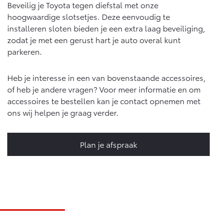
Beveilig je Toyota tegen diefstal met onze
Vanaf € 46.301,-
Vanaf € 56.570,-
hoogwaardige slotsetjes. Deze eenvoudig te
installeren sloten bieden je een extra laag beveiliging,
zodat je met een gerust hart je auto overal kunt
Land Cruiser (excl. BTW)
parkeren.
Heb je interesse in een van bovenstaande accessoires,
of heb je andere vragen? Voor meer informatie en om
accessoires te bestellen kan je contact opnemen met
ons wij helpen je graag verder.
Vanaf € 89.986,-
Plan je afspraak