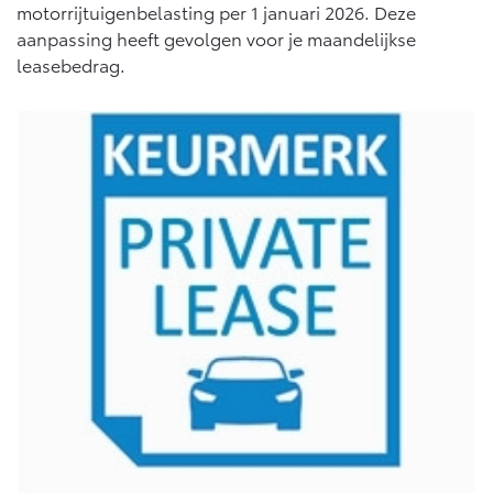
Multimedia
motorrijtuigenbelasting per 1 januari 2026. Deze
Connected check
aanpassing heeft gevolgen voor je maandelijkse
Navigatie updates
leasebedrag.
bZ4X
bZ4X Touring
BATTERIJ-ELEKTRISCH
BATTERIJ-ELEKTRISCH
Vanaf € 39.995,-
Vanaf € 48.995,-
Mirai
Proace City (excl. BTW)
WATERSTOF-ELEKTRISCH
OOK ALS BATTERIJ-
ELEKTRISCH