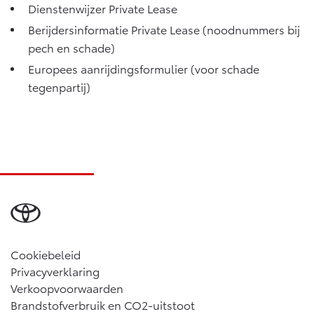
Dienstenwijzer Private Lease
Vanaf € 46.301,-
Vanaf € 56.570,-
Berijdersinformatie Private Lease (noodnummers bij
pech en schade)
Land Cruiser (excl. BTW)
Europees aanrijdingsformulier (voor schade
tegenpartij)
Vanaf € 89.986,-
Cookiebeleid
Privacyverklaring
Verkoopvoorwaarden
Brandstofverbruik en CO2-uitstoot