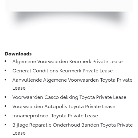
Vanaf € 76.695,-
Vanaf € 27.945,-
Proace (excl. BTW)
Proace Verso
OOK ALS BATTERIJ-
BATTERIJ-ELEKTRISCH
ELEKTRISCH
Downloads
Algemene Voorwaarden Keurmerk Private Lease
General Conditions Keurmerk Private Lease
Vanaf € 37.500,-
Vanaf € 55.950,-
Aanvullende Algemene Voorwaarden Toyota Private
Lease
Proace Max (excl. BTW)
Hilux (excl. BTW)
Voorwaarden Casco dekking Toyota Private Lease
OOK ALS BATTERIJ-
OOK ALS BATTERIJ-
ELEKTRISCH
ELEKTRISCH
Voorwaarden Autopolis Toyota Private Lease
Innameprotocol Toyota Private Lease
Bijlage Reparatie Onderhoud Banden Toyota Private
Lease