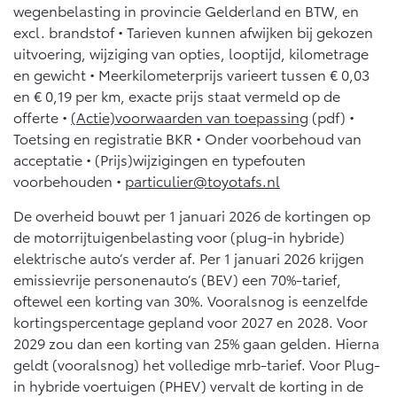
10 jaar batterijgarantie
wegenbelasting in provincie Gelderland en BTW, en
Energie en slim laden
Bedrijfswagens
excl. brandstof • Tarieven kunnen afwijken bij gekozen
Toyota fabrieksgarantie
Corolla Cross
Toyota C-HR
uitvoering, wijziging van opties, looptijd, kilometrage
HYBRIDE
OOK ALS PLUG-IN
en gewicht • Meerkilometerprijs varieert tussen € 0,03
HYBRIDE
Bedrijfswagens op maat
Verzekeren
Onderdelen & Accessoires
en € 0,19 per km, exacte prijs staat vermeld op de
Financieren of leasen
offerte •
(Actie)voorwaarden van toepassing
(pdf) •
Toyota Autoverzekering
Verzekeren
Toetsing en registratie BKR • Onder voorbehoud van
Onderdelen
Toyota Hybride Autoverzekering
acceptatie • (Prijs)wijzigingen en typefouten
Accessoires
voorbehouden •
particulier@toyotafs.nl
Vanaf € 39.995,-
Vanaf € 36.495,-
Banden
De overheid bouwt per 1 januari 2026 de kortingen op
de motorrijtuigenbelasting voor (plug-in hybride)
Connected
Toyota C-HR+
RAV4
elektrische auto’s verder af. Per 1 januari 2026 krijgen
BATTERIJ-ELEKTRISCH
PLUG-IN HYBRIDE
emissievrije personenauto’s (BEV) een 70%-tarief,
Connected Services
oftewel een korting van 30%. Vooralsnog is eenzelfde
kortingspercentage gepland voor 2027 en 2028. Voor
MyToyota login
2029 zou dan een korting van 25% gaan gelden. Hierna
MyToyota App
geldt (vooralsnog) het volledige mrb-tarief. Voor Plug-
Abonnementen
in hybride voertuigen (PHEV) vervalt de korting in de
Vanaf € 37.995,-
Vanaf € 49.995,-