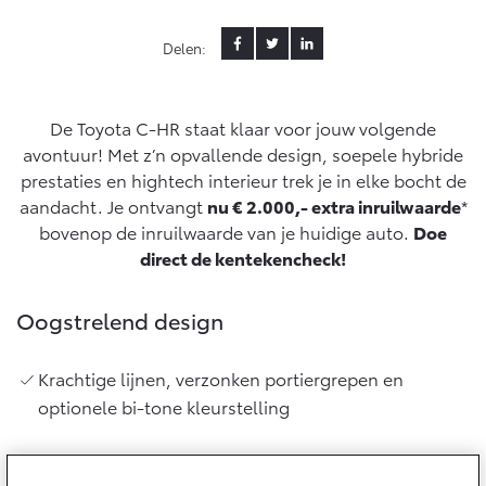
Yaris Cross
Urban Cruiser
Delen:
Werkplaatsafspraak
Zakelijk
HYBRIDE
BATTERIJ-ELEKTRISCH
Private Lease
Onderhoud op Maat
APK
Wat is Private Lease?
De Toyota C-HR staat klaar voor jouw volgende
Zakelijk
Werkplaatsafspraak maken
Airco check
avontuur! Met z’n opvallende design, soepele hybride
Bereken je maandbedrag
Vakantiecheck
prestaties en hightech interieur trek je in elke bocht de
Private Lease voor ZZP
Toyota voor de zaak
Contact en Route
aandacht. Je ontvangt
nu € 2.000,- extra inruilwaarde
*
Hybride Zekerheid Controle
Vanaf € 31.895,-
Vanaf € 32.995,-
Leaserijder
bovenop de inruilwaarde van je huidige auto.
Doe
Toyota handleidingen
ZZP
direct de kentekencheck!
Financieren
Schade melden
Toyota Service Informatie (SIL)
Wagenparkbeheer
Corolla Hatchback
Corolla Touring Sports
HYBRIDE
HYBRIDE
Oogstrelend design
Toyota Betaalplan
Plan een proefrit
Schade & Garantie
Leasen
Krachtige lijnen, verzonken portiergrepen en
Vraag een brochure aan
Oplaadservice
Toyota Pechhulp
optionele bi-tone kleurstelling
Financial Lease
Schade & Glasherstel
Thuislaadpakketten
Operational Lease
Bekijk de verwachte modellen
10 jaar Toyota garantie
Vanaf € 33.495,-
Vanaf € 35.495,-
Laadpas