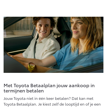
Vanaf € 76.695,-
Vanaf € 27.945,-
Proace (excl. BTW)
Proace Verso
OOK ALS BATTERIJ-
BATTERIJ-ELEKTRISCH
ELEKTRISCH
Vanaf € 37.500,-
Vanaf € 55.950,-
Proace Max (excl. BTW)
Hilux (excl. BTW)
OOK ALS BATTERIJ-
OOK ALS BATTERIJ-
ELEKTRISCH
ELEKTRISCH
Met Toyota Betaalplan jouw aankoop in
termijnen betalen
Jouw Toyota niet in één keer betalen? Dat kan met
Toyota Betaalplan. Je kiest zelf de looptijd en of je een