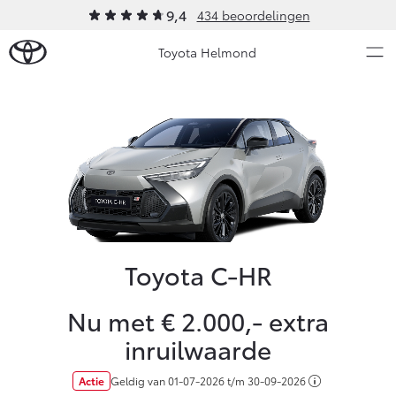
9,4
434 beoordelingen
Toyota Helmond
Over Ons
Modellen
Ons bedrijf
Occasions
Ons bedrijf
Aygo X
Yaris
Contact en Route
HYBRIDE
HYBRIDE
Vacatures
Toyota C-HR
Nieuws & Acties
Klantbeoordelingen
Nu met € 2.000,- extra
Onderhoud
inruilwaarde
Vanaf € 23.750,-
Vanaf € 27.195,-
Actie
Geldig van
01-07-2026
t/m
30-09-2026
Diensten
Service & Onderhoud