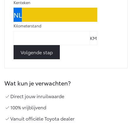
Multimedia
Kenteken
Connected check
Navigatie updates
bZ4X
bZ4X Touring
BATTERIJ-ELEKTRISCH
BATTERIJ-ELEKTRISCH
Kilometerstand
Volgende stap
Vanaf € 39.995,-
Vanaf € 48.995,-
Wat kun je verwachten?
Mirai
Proace City (excl. BTW)
WATERSTOF-ELEKTRISCH
OOK ALS BATTERIJ-
Direct jouw inruilwaarde
ELEKTRISCH
100% vrijblijvend
Vanuit officiële Toyota dealer