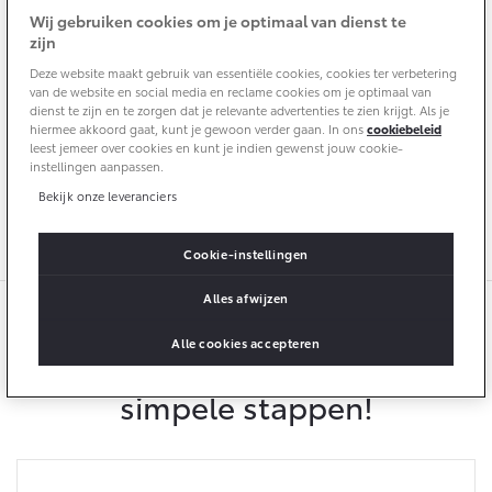
Zuinig
10 jaar batterijgarantie
Wij gebruiken cookies om je optimaal van dienst te
Energie en slim laden
Bedrijfswagens
Toyota fabrieksgarantie
zijn
Corolla Cross
Toyota C-HR
Één van de zuinigste modellen in z’n klasse
Deze website maakt gebruik van essentiële cookies, cookies ter verbetering
HYBRIDE
OOK ALS PLUG-IN
HYBRIDE
van de website en social media en reclame cookies om je optimaal van
Bedrijfswagens op maat
Verzekeren
dienst te zijn en te zorgen dat je relevante advertenties te zien krijgt. Als je
Onderdelen & Accessoires
Financieren of leasen
hiermee akkoord gaat, kunt je gewoon verder gaan. In ons
cookiebeleid
Tot 10 jaar garantie**
leest jemeer over cookies en kunt je indien gewenst jouw cookie-
Toyota Autoverzekering
Verzekeren
instellingen aanpassen.
Onderdelen
Toyota Hybride Autoverzekering
Bekijk onze leveranciers
Tot maar liefst 200.000 kilometer
Accessoires
Vanaf € 39.995,-
Vanaf € 36.495,-
Banden
Cookie-instellingen
Alles afwijzen
Connected
Toyota C-HR+
RAV4
BATTERIJ-ELEKTRISCH
PLUG-IN HYBRIDE
Alle cookies accepteren
Bereken jouw inruilwaarde in 2
Connected Services
simpele stappen!
MyToyota login
MyToyota App
Abonnementen
Vanaf € 37.995,-
Vanaf € 49.995,-