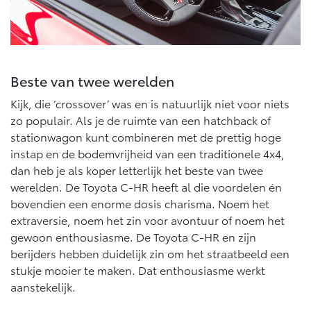
Vanaf € 46.301,-
Vanaf € 56.570,-
Land Cruiser (excl. BTW)
Beste van twee werelden
Kijk, die ‘crossover’ was en is natuurlijk niet voor niets
zo populair. Als je de ruimte van een hatchback of
stationwagon kunt combineren met de prettig hoge
instap en de bodemvrijheid van een traditionele 4x4,
Vanaf € 89.986,-
dan heb je als koper letterlijk het beste van twee
werelden. De Toyota C-HR heeft al die voordelen én
bovendien een enorme dosis charisma. Noem het
extraversie, noem het zin voor avontuur of noem het
gewoon enthousiasme. De Toyota C-HR en zijn
berijders hebben duidelijk zin om het straatbeeld een
stukje mooier te maken. Dat enthousiasme werkt
aanstekelijk.