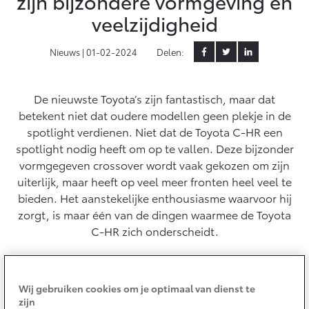
zijn bijzondere vormgeving en
veelzijdigheid
Yaris Cross
Urban Cruiser
Werkplaatsafspraak
Zakelijk
HYBRIDE
BATTERIJ-ELEKTRISCH
Private Lease
Nieuws |
01-02-2024
Delen:
Onderhoud op Maat
APK
Wat is Private Lease?
Zakelijk
Werkplaatsafspraak maken
Airco check
De nieuwste Toyota’s zijn fantastisch, maar dat
Bereken je maandbedrag
Vakantiecheck
betekent niet dat oudere modellen geen plekje in de
Private Lease voor ZZP
Toyota voor de zaak
Contact en Route
spotlight verdienen. Niet dat de Toyota C-HR een
Hybride Zekerheid Controle
Vanaf € 31.895,-
Vanaf € 32.995,-
Leaserijder
spotlight nodig heeft om op te vallen. Deze bijzonder
Toyota handleidingen
ZZP
vormgegeven crossover wordt vaak gekozen om zijn
Financieren
Schade melden
Toyota Service Informatie (SIL)
uiterlijk, maar heeft op veel meer fronten heel veel te
Wagenparkbeheer
Corolla Hatchback
Corolla Touring Sports
bieden. Het aanstekelijke enthousiasme waarvoor hij
HYBRIDE
HYBRIDE
Toyota Betaalplan
Plan een proefrit
zorgt, is maar één van de dingen waarmee de Toyota
Schade & Garantie
Leasen
C-HR zich onderscheidt.
Vraag een brochure aan
Oplaadservice
Toyota Pechhulp
Financial Lease
Schade & Glasherstel
Thuislaadpakketten
Operational Lease
Bekijk de verwachte modellen
Wij gebruiken cookies om je optimaal van dienst te
10 jaar Toyota garantie
Vanaf € 33.495,-
Vanaf € 35.495,-
zijn
Laadpas