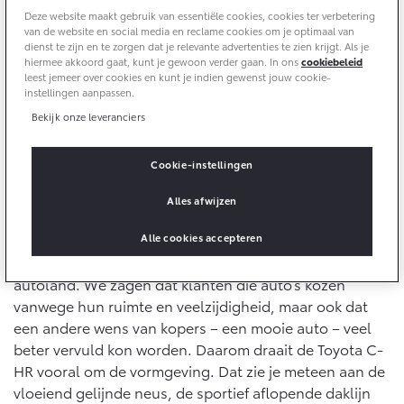
10 jaar batterijgarantie
Deze website maakt gebruik van essentiële cookies, cookies ter verbetering
Energie en slim laden
Bedrijfswagens
Toyota fabrieksgarantie
van de website en social media en reclame cookies om je optimaal van
Corolla Cross
Toyota C-HR
dienst te zijn en te zorgen dat je relevante advertenties te zien krijgt. Als je
HYBRIDE
OOK ALS PLUG-IN
hiermee akkoord gaat, kunt je gewoon verder gaan. In ons
cookiebeleid
HYBRIDE
Bedrijfswagens op maat
leest jemeer over cookies en kunt je indien gewenst jouw cookie-
Verzekeren
Onderdelen & Accessoires
instellingen aanpassen.
Financieren of leasen
Bekijk onze leveranciers
Toyota Autoverzekering
Verzekeren
Onderdelen
Toyota Hybride Autoverzekering
Accessoires
Cookie-instellingen
Vormgeving
Vanaf € 39.995,-
Vanaf € 36.495,-
Banden
Alles afwijzen
Zo uitgesproken als de Toyota C-HR was een Toyota
Alle cookies accepteren
nog nooit. Toen Toyota de C-HR in 2016 voorstelde,
Connected
Toyota C-HR+
RAV4
waren ‘crossovers’ met afstand de grootste trend in
BATTERIJ-ELEKTRISCH
PLUG-IN HYBRIDE
autoland. We zagen dat klanten die auto’s kozen
Connected Services
vanwege hun ruimte en veelzijdigheid, maar ook dat
een andere wens van kopers – een mooie auto – veel
MyToyota login
beter vervuld kon worden. Daarom draait de Toyota C-
MyToyota App
HR vooral om de vormgeving. Dat zie je meteen aan de
Abonnementen
vloeiend gelijnde neus, de sportief aflopende daklijn
Vanaf € 37.995,-
Vanaf € 49.995,-