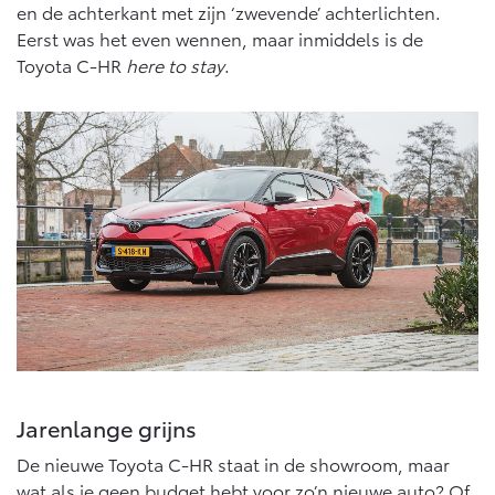
Multimedia
en de achterkant met zijn ‘zwevende’ achterlichten.
Connected check
Eerst was het even wennen, maar inmiddels is de
Navigatie updates
Toyota C-HR
here to stay
.
bZ4X
bZ4X Touring
BATTERIJ-ELEKTRISCH
BATTERIJ-ELEKTRISCH
Vanaf € 39.995,-
Vanaf € 48.995,-
Mirai
Proace City (excl. BTW)
WATERSTOF-ELEKTRISCH
OOK ALS BATTERIJ-
ELEKTRISCH
Jarenlange grijns
De nieuwe Toyota C-HR staat in de showroom, maar
wat als je geen budget hebt voor zo’n nieuwe auto? Of