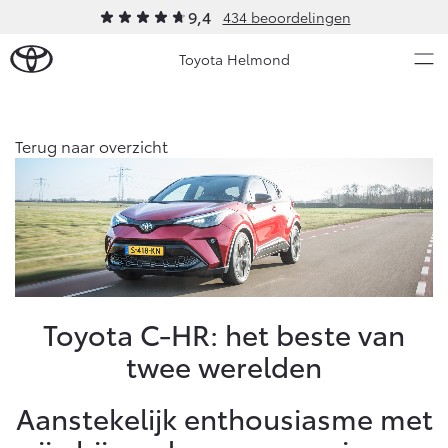
9,4
434 beoordelingen
Toyota Helmond
Over Ons
Terug naar overzicht
Modellen
Ons bedrijf
Occasions
Ons bedrijf
Aygo X
Yaris
Contact en Route
HYBRIDE
HYBRIDE
Vacatures
Nieuws & Acties
Toyota C-HR: het beste van
Klantbeoordelingen
twee werelden
Onderhoud
Aanstekelijk enthousiasme met
Vanaf € 23.750,-
Vanaf € 27.195,-
Diensten
Service & Onderhoud