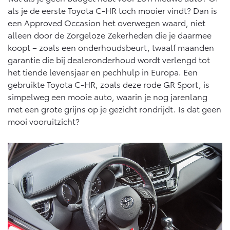
Vanaf € 76.695,-
Vanaf € 27.945,-
als je de eerste Toyota C-HR toch mooier vindt? Dan is
een Approved Occasion het overwegen waard, niet
alleen door de Zorgeloze Zekerheden die je daarmee
Proace (excl. BTW)
Proace Verso
koopt – zoals een onderhoudsbeurt, twaalf maanden
OOK ALS BATTERIJ-
BATTERIJ-ELEKTRISCH
ELEKTRISCH
garantie die bij dealeronderhoud wordt verlengd tot
het tiende levensjaar en pechhulp in Europa. Een
gebruikte Toyota C-HR, zoals deze rode GR Sport, is
simpelweg een mooie auto, waarin je nog jarenlang
met een grote grijns op je gezicht rondrijdt. Is dat geen
Vanaf € 37.500,-
Vanaf € 55.950,-
mooi vooruitzicht?
Proace Max (excl. BTW)
Hilux (excl. BTW)
OOK ALS BATTERIJ-
OOK ALS BATTERIJ-
ELEKTRISCH
ELEKTRISCH