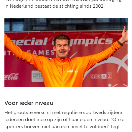
Multimedia
in Nederland bestaat de stichting sinds 2002.
Connected check
Navigatie updates
bZ4X
bZ4X Touring
BATTERIJ-ELEKTRISCH
BATTERIJ-ELEKTRISCH
Vanaf € 39.995,-
Vanaf € 48.995,-
Mirai
Proace City (excl. BTW)
WATERSTOF-ELEKTRISCH
OOK ALS BATTERIJ-
ELEKTRISCH
Voor ieder niveau
Het grootste verschil met reguliere sportwedstrijden:
iedereen doet mee op zijn of haar eigen niveau. “Onze
sporters hoeven niet aan een limiet te voldoen”, legt