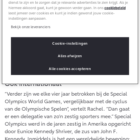
10 jaar batterijgarantie
dienst te zijn en te zorgen dat je relevante advertenties te zien krijgt. Als je
Energie en slim laden
hiermee akkoord gaat, kunt je gewoon verder gaan. In ons
cookiebeleid
Bedrijfswagens
Toyota fabrieksgarantie
leest jemeer over cookies en kunt je indien gewenst jouw cookie-
Corolla Cross
Toyota C-HR
instellingen aanpassen.
HYBRIDE
OOK ALS PLUG-IN
HYBRIDE
Bedrijfswagens op maat
Bekijk onze leveranciers
Verzekeren
Onderdelen & Accessoires
Financieren of leasen
Cookie-instellingen
Toyota Autoverzekering
Verzekeren
Onderdelen
Toyota Hybride Autoverzekering
Alles afwijzen
Accessoires
Vanaf € 39.995,-
Vanaf € 36.495,-
Banden
Alle cookies accepteren
Ook internationaal
Connected
Toyota C-HR+
RAV4
“Verder zijn we elke vier jaar betrokken bij de Special
BATTERIJ-ELEKTRISCH
PLUG-IN HYBRIDE
Olympics World Games, vergelijkbaar met de cyclus
Connected Services
van de Olympische Spelen”, vertelt Rachel. “Dan gaat
MyToyota login
er een delegatie van zo’n zestig sporters mee.” Special
MyToyota App
Olympics werd in de jaren zestig in Amerika opgericht
door Eunice Kennedy Shriver, de zus van John F.
Abonnementen
Vanaf € 37.995,-
Vanaf € 49.995,-
Kennedy. Inmiddels is het een wereldwijde beweging;