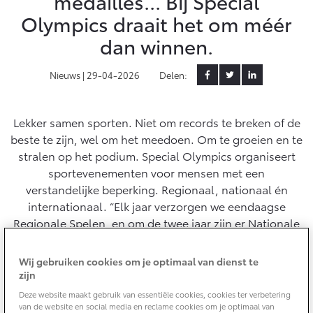
medailles... Bij Special
Olympics draait het om méér
Yaris Cross
Urban Cruiser
Werkplaatsafspraak
Zakelijk
dan winnen.
HYBRIDE
BATTERIJ-ELEKTRISCH
Private Lease
Onderhoud op Maat
APK
Nieuws |
29-04-2026
Delen:
Wat is Private Lease?
Zakelijk
Werkplaatsafspraak maken
Airco check
Bereken je maandbedrag
Vakantiecheck
Private Lease voor ZZP
Lekker samen sporten. Niet om records te breken of de
Toyota voor de zaak
Contact en Route
Hybride Zekerheid Controle
Vanaf € 31.895,-
Vanaf € 32.995,-
beste te zijn, wel om het meedoen. Om te groeien en te
Leaserijder
Toyota handleidingen
stralen op het podium. Special Olympics organiseert
ZZP
Financieren
Schade melden
sportevenementen voor mensen met een
Toyota Service Informatie (SIL)
Wagenparkbeheer
Corolla Hatchback
Corolla Touring Sports
verstandelijke beperking. Regionaal, nationaal én
HYBRIDE
HYBRIDE
Toyota Betaalplan
internationaal. “Elk jaar verzorgen we eendaagse
Plan een proefrit
Schade & Garantie
Regionale Spelen, en om de twee jaar zijn er Nationale
Leasen
Spelen waaraan ruim tweeduizend sporters uit het hele
Vraag een brochure aan
Oplaadservice
land een weekend lang meedoen”, vertelt Rachel
Toyota Pechhulp
Wij gebruiken cookies om je optimaal van dienst te
Financial Lease
Richardson, directeur van Special Olympics Nederland.
zijn
Schade & Glasherstel
Thuislaadpakketten
Operational Lease
Bekijk de verwachte modellen
Deze website maakt gebruik van essentiële cookies, cookies ter verbetering
10 jaar Toyota garantie
Vanaf € 33.495,-
Vanaf € 35.495,-
van de website en social media en reclame cookies om je optimaal van
Laadpas