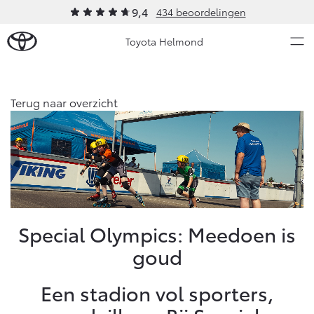
9,4
434 beoordelingen
Toyota Helmond
Over Ons
Terug naar overzicht
Modellen
Ons bedrijf
Occasions
Ons bedrijf
Aygo X
Yaris
Contact en Route
HYBRIDE
HYBRIDE
Vacatures
Nieuws & Acties
Special Olympics: Meedoen is
Klantbeoordelingen
goud
Onderhoud
Een stadion vol sporters,
Vanaf € 23.750,-
Vanaf € 27.195,-
Diensten
Service & Onderhoud