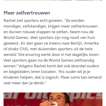
Vanaf € 46.301,-
Vanaf € 56.570,-
Meer zelfvertrouwen
Rachel ziet sporters echt groeien. “Ze worden
Land Cruiser (excl. BTW)
mondiger, zelfstandiger, krijgen meer zelfvertrouwen
en durven nieuwe stappen te zetten. Neem nou de
World Games. Veel sporters zijn nog nooit van huis
geweest. En dan gaan ze ineens naar Berlijn, Amerika
of straks Chili, met duizenden sporters uit de hele
wereld.” Die ervaring werkt door in het dagelijks leven.
Vanaf € 89.986,-
Veel sporters gaan na de World Games zelfstandig
wonen.” Volgens Rachel komt dat ook doordat ouders
en begeleiders leren loslaten. “Als ouder wil je je
kinderen helpen, dat is logisch. Maar soms kan iemand
veel meer dan je denkt.”