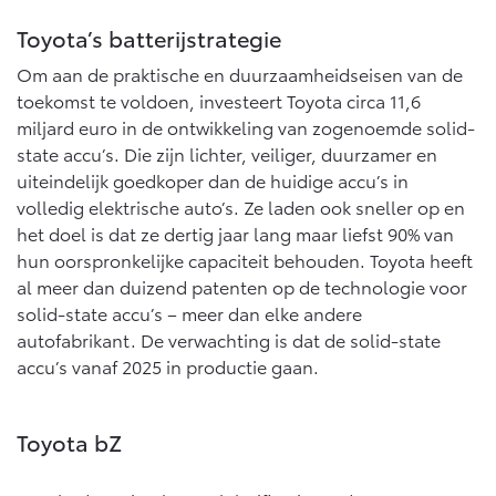
Vanaf € 76.695,-
Vanaf € 27.945,-
Toyota’s batterijstrategie
Om aan de praktische en duurzaamheidseisen van de
Proace (excl. BTW)
Proace Verso
toekomst te voldoen, investeert Toyota circa 11,6
OOK ALS BATTERIJ-
BATTERIJ-ELEKTRISCH
ELEKTRISCH
miljard euro in de ontwikkeling van zogenoemde solid-
state accu’s. Die zijn lichter, veiliger, duurzamer en
uiteindelijk goedkoper dan de huidige accu’s in
volledig elektrische auto’s. Ze laden ook sneller op en
het doel is dat ze dertig jaar lang maar liefst 90% van
Vanaf € 37.500,-
Vanaf € 55.950,-
hun oorspronkelijke capaciteit behouden. Toyota heeft
al meer dan duizend patenten op de technologie voor
solid-state accu’s – meer dan elke andere
Proace Max (excl. BTW)
Hilux (excl. BTW)
autofabrikant. De verwachting is dat de solid-state
OOK ALS BATTERIJ-
OOK ALS BATTERIJ-
accu’s vanaf 2025 in productie gaan.
ELEKTRISCH
ELEKTRISCH
Toyota bZ