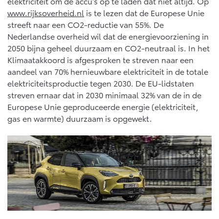
Multimedia
elektriciteit om de accu’s op te laden dat niet altijd. Op
www.rijksoverheid.nl
is te lezen dat de Europese Unie
Connected check
streeft naar een CO2-reductie van 55%. De
Navigatie updates
bZ4X
bZ4X Touring
Nederlandse overheid wil dat de energievoorziening in
BATTERIJ-ELEKTRISCH
BATTERIJ-ELEKTRISCH
2050 bijna geheel duurzaam en CO2-neutraal is. In het
Klimaatakkoord is afgesproken te streven naar een
aandeel van 70% hernieuwbare elektriciteit in de totale
elektriciteitsproductie tegen 2030. De EU-lidstaten
streven ernaar dat in 2030 minimaal 32% van de in de
Europese Unie geproduceerde energie (elektriciteit,
Vanaf € 39.995,-
Vanaf € 48.995,-
gas en warmte) duurzaam is opgewekt.
Mirai
Proace City (excl. BTW)
WATERSTOF-ELEKTRISCH
OOK ALS BATTERIJ-
ELEKTRISCH