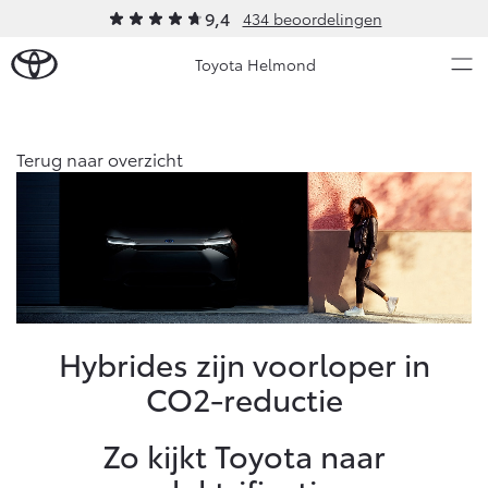
9,4
434 beoordelingen
Toyota Helmond
Over Ons
Terug naar overzicht
Modellen
Ons bedrijf
Occasions
Ons bedrijf
Aygo X
Yaris
Contact en Route
HYBRIDE
HYBRIDE
Vacatures
Nieuws & Acties
Hybrides zijn voorloper in
Klantbeoordelingen
CO2-reductie
Onderhoud
Zo kijkt Toyota naar
Vanaf € 23.750,-
Vanaf € 27.195,-
Diensten
Service & Onderhoud