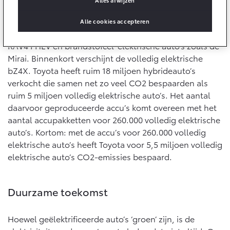
10 jaar batterijgarantie
duurzame, praktische auto’s die minder CO2 uitstoten.
Energie en slim laden
Bedrijfswagens
Toyota fabrieksgarantie
Het introduceerde sinds de eerste hybride – de Prius in
Alle cookies accepteren
Corolla Cross
Toyota C-HR
1997 – ook plug-in hybride-elektrische modellen zoals
HYBRIDE
OOK ALS PLUG-IN
HYBRIDE
Bedrijfswagens op maat
RAV4 PHEV en brandstofcel-elektrische auto’s zoals de
Verzekeren
Onderdelen & Accessoires
Mirai. Binnenkort verschijnt de volledig elektrische
Financieren of leasen
bZ4X. Toyota heeft ruim 18 miljoen hybrideauto’s
Toyota Autoverzekering
Verzekeren
Onderdelen
verkocht die samen net zo veel CO2 bespaarden als
Toyota Hybride Autoverzekering
ruim 5 miljoen volledig elektrische auto’s. Het aantal
Accessoires
Vanaf € 39.995,-
Vanaf € 36.495,-
daarvoor geproduceerde accu’s komt overeen met het
Banden
aantal accupakketten voor 260.000 volledig elektrische
auto’s. Kortom: met de accu’s voor 260.000 volledig
elektrische auto’s heeft Toyota voor 5,5 miljoen volledig
Connected
Toyota C-HR+
RAV4
BATTERIJ-ELEKTRISCH
PLUG-IN HYBRIDE
elektrische auto’s CO2-emissies bespaard.
Connected Services
MyToyota login
Duurzame toekomst
MyToyota App
Abonnementen
Hoewel geëlektrificeerde auto’s ‘groen’ zijn, is de
Vanaf € 37.995,-
Vanaf € 49.995,-