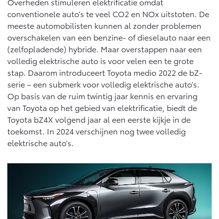
Overheden stimuleren elektrificatie omdat
Vanaf € 46.301,-
Vanaf € 56.570,-
conventionele auto’s te veel CO2 en NOx uitstoten. De
meeste automobilisten kunnen al zonder problemen
overschakelen van een benzine- of dieselauto naar een
Land Cruiser (excl. BTW)
(zelfopladende) hybride. Maar overstappen naar een
volledig elektrische auto is voor velen een te grote
stap. Daarom introduceert Toyota medio 2022 de bZ-
serie – een submerk voor volledig elektrische auto’s.
Op basis van de ruim twintig jaar kennis en ervaring
van Toyota op het gebied van elektrificatie, biedt de
Toyota bZ4X volgend jaar al een eerste kijkje in de
Vanaf € 89.986,-
toekomst. In 2024 verschijnen nog twee volledig
elektrische auto’s.