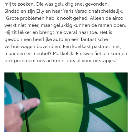
Vanaf € 76.695,-
Vanaf € 27.945,-
mij te zoeken. Die was gelukkig snel gevonden.”
Sindsdien zijn Elly en haar Yaris Verso onafscheidelijk:
“Grote problemen heb ik nooit gehad. Alleen de airco
Proace (excl. BTW)
Proace Verso
werkt niet meer, maar gelukkig kunnen de ramen open.
OOK ALS BATTERIJ-
BATTERIJ-ELEKTRISCH
Hij zit lekker en brengt me overal naar toe. Het is
ELEKTRISCH
gewoon een heerlijke auto en een fantastische
verhuiswagen bovendien! Een koelkast past net niet,
maar een tv-meubel? Makkelijk! En twee fietsen kunnen
ook probleemloos achterin, ideaal voor uitstapjes.”
Vanaf € 37.500,-
Vanaf € 55.950,-
Proace Max (excl. BTW)
Hilux (excl. BTW)
OOK ALS BATTERIJ-
OOK ALS BATTERIJ-
ELEKTRISCH
ELEKTRISCH