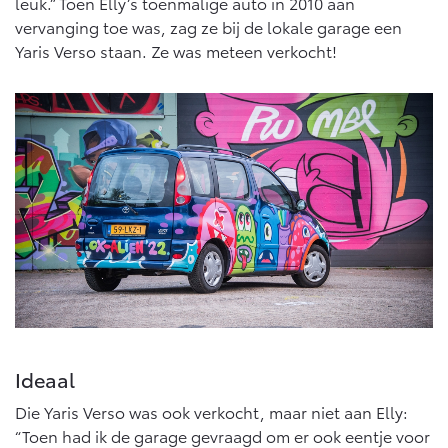
Multimedia
leuk.” Toen Elly’s toenmalige auto in 2010 aan
vervanging toe was, zag ze bij de lokale garage een
Connected check
Yaris Verso staan. Ze was meteen verkocht!
Navigatie updates
bZ4X
bZ4X Touring
BATTERIJ-ELEKTRISCH
BATTERIJ-ELEKTRISCH
Vanaf € 39.995,-
Vanaf € 48.995,-
Mirai
Proace City (excl. BTW)
WATERSTOF-ELEKTRISCH
OOK ALS BATTERIJ-
ELEKTRISCH
Ideaal
Die Yaris Verso was ook verkocht, maar niet aan Elly:
“Toen had ik de garage gevraagd om er ook eentje voor