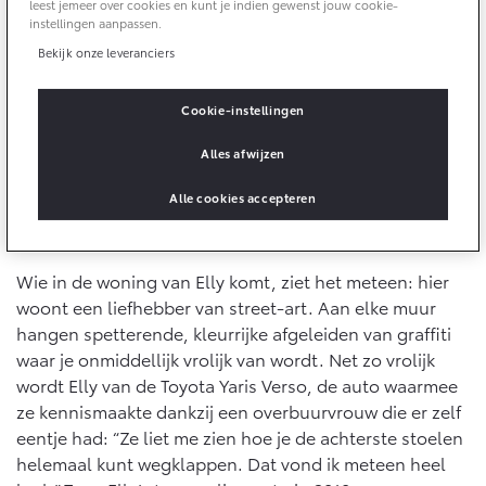
10 jaar batterijgarantie
leest jemeer over cookies en kunt je indien gewenst jouw cookie-
Energie en slim laden
instellingen aanpassen.
Bedrijfswagens
Toyota fabrieksgarantie
Bekijk onze leveranciers
Corolla Cross
Toyota C-HR
HYBRIDE
OOK ALS PLUG-IN
HYBRIDE
Bedrijfswagens op maat
Verzekeren
Onderdelen & Accessoires
Cookie-instellingen
Financieren of leasen
Toyota Autoverzekering
Alles afwijzen
Verzekeren
Onderdelen
Toyota Hybride Autoverzekering
Accessoires
Alle cookies accepteren
Kunstliefhebber
Vanaf € 39.995,-
Vanaf € 36.495,-
Banden
Wie in de woning van Elly komt, ziet het meteen: hier
Connected
woont een liefhebber van street-art. Aan elke muur
Toyota C-HR+
RAV4
BATTERIJ-ELEKTRISCH
PLUG-IN HYBRIDE
hangen spetterende, kleurrijke afgeleiden van graffiti
waar je onmiddellijk vrolijk van wordt. Net zo vrolijk
Connected Services
wordt Elly van de Toyota Yaris Verso, de auto waarmee
MyToyota login
ze kennismaakte dankzij een overbuurvrouw die er zelf
MyToyota App
eentje had: “Ze liet me zien hoe je de achterste stoelen
Abonnementen
helemaal kunt wegklappen. Dat vond ik meteen heel
Vanaf € 37.995,-
Vanaf € 49.995,-