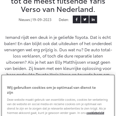
tot de meest flitsende Yaris
Verso van Nederland.
Yaris Cross
Urban Cruiser
Werkplaatsafspraak
Zakelijk
HYBRIDE
BATTERIJ-ELEKTRISCH
Private Lease
Nieuws |
19-09-2023
Delen:
Onderhoud op Maat
APK
Wat is Private Lease?
Zakelijk
Werkplaatsafspraak maken
Airco check
Iemand rijdt een deuk in je geliefde Toyota. Dat is écht
Bereken je maandbedrag
Vakantiecheck
balen! En dan blijkt ook dat uitdeuken of het onderdeel
Private Lease voor ZZP
Toyota voor de zaak
Contact en Route
vervangen wel erg prijzig is. Dus wat nu? De auto total-
Hybride Zekerheid Controle
Vanaf € 31.895,-
Vanaf € 32.995,-
Leaserijder
loss verklaren, of toch die dure reparatie laten
Toyota handleidingen
ZZP
uitvoeren? Als je het aan Elly Matthijssen vraagt geen
Financieren
Schade melden
Toyota Service Informatie (SIL)
van beiden. Zij kwam met een kleurrijke oplossing voor
Wagenparkbeheer
Corolla Hatchback
Corolla Touring Sports
haar gedeukte Toyota Yaris Verso en toverde hem om
HYBRIDE
HYBRIDE
Toyota Betaalplan
Plan een proefrit
tot een kleurrijk kunstwerk.
Schade & Garantie
Leasen
Wij gebruiken cookies om je optimaal van dienst te
zijn
Vraag een brochure aan
Oplaadservice
Toyota Pechhulp
Financial Lease
Deze website maakt gebruik van essentiële cookies, cookies ter verbetering
Schade & Glasherstel
van de website en social media en reclame cookies om je optimaal van
Thuislaadpakketten
Operational Lease
Bekijk de verwachte modellen
dienst te zijn en te zorgen dat je relevante advertenties te zien krijgt. Als je
10 jaar Toyota garantie
Vanaf € 33.495,-
Vanaf € 35.495,-
hiermee akkoord gaat, kunt je gewoon verder gaan. In ons
cookiebeleid
Laadpas