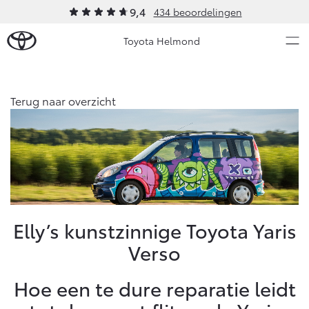
9,4
434 beoordelingen
Toyota Helmond
Over Ons
Terug naar overzicht
Modellen
Ons bedrijf
Occasions
Ons bedrijf
Aygo X
Yaris
Contact en Route
HYBRIDE
HYBRIDE
Vacatures
Nieuws & Acties
Elly’s kunstzinnige Toyota Yaris
Klantbeoordelingen
Verso
Onderhoud
Hoe een te dure reparatie leidt
Vanaf € 23.750,-
Vanaf € 27.195,-
Diensten
Service & Onderhoud