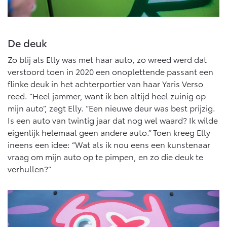
Vanaf € 46.301,-
Vanaf € 56.570,-
De deuk
Land Cruiser (excl. BTW)
Zo blij als Elly was met haar auto, zo wreed werd dat
verstoord toen in 2020 een onoplettende passant een
flinke deuk in het achterportier van haar Yaris Verso
reed. “Heel jammer, want ik ben altijd heel zuinig op
mijn auto”, zegt Elly. “Een nieuwe deur was best prijzig.
Is een auto van twintig jaar dat nog wel waard? Ik wilde
Vanaf € 89.986,-
eigenlijk helemaal geen andere auto.” Toen kreeg Elly
ineens een idee: “Wat als ik nou eens een kunstenaar
vraag om mijn auto op te pimpen, en zo die deuk te
verhullen?”