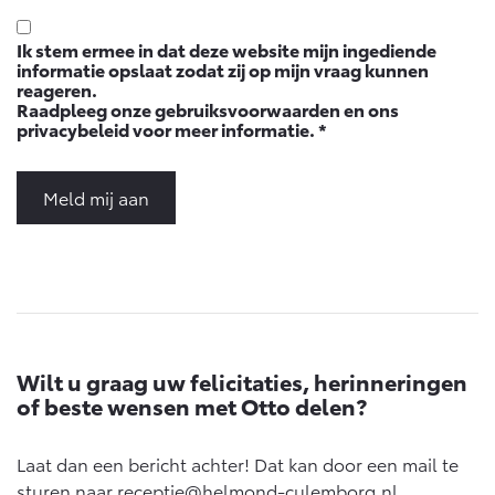
Multimedia
Connected check
Ik stem ermee in dat deze website mijn ingediende
Navigatie updates
informatie opslaat zodat zij op mijn vraag kunnen
bZ4X
bZ4X Touring
reageren.
BATTERIJ-ELEKTRISCH
BATTERIJ-ELEKTRISCH
Raadpleeg onze
gebruiksvoorwaarden
en ons
privacybeleid
voor meer informatie.
*
Meld mij aan
Vanaf € 39.995,-
Vanaf € 48.995,-
Mirai
Proace City (excl. BTW)
WATERSTOF-ELEKTRISCH
OOK ALS BATTERIJ-
ELEKTRISCH
Wilt u graag uw felicitaties, herinneringen
of beste wensen met Otto delen?
Laat dan een bericht achter! Dat kan door een mail te
sturen naar
receptie@helmond-culemborg.nl